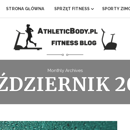
STRONA GŁÓWNA
SPRZĘT FITNESS
SPORTY ZI
RANKING ORBITREKÓW
GOGLE SNOW
RANKING ROWERÓW STACJONARN
RANKING NA
RANKING BIEŻNI
RANKING KA
RANKING WIOŚLARZY DO DOMU
RANKING ATLASÓW
Monthly Archives
ŹDZIERNIK 2