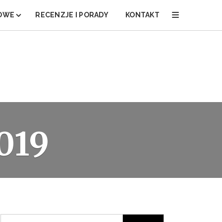
MOWE
RECENZJE I PORADY
KONTAKT
BOARDOWE I NARCIARSKIE
YCH
RT
SKÓW NARCIARSKICH
019
Szukaj: