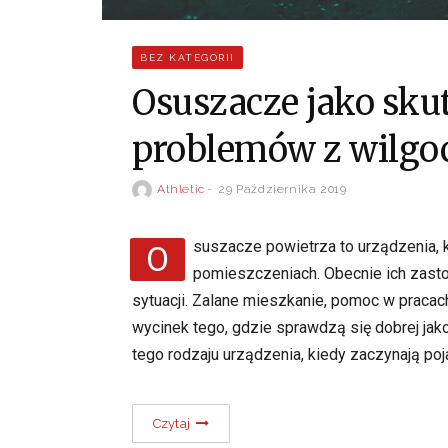
BEZ KATEGORII
Osuszacze jako sku
problemów z wilgo
Athletic
29 Października 2019
Osuszacze powietrza to urządzenia, które znakomicie radzą sobie z wilgocią w
pomieszczeniach. Obecnie ich zast
sytuacji. Zalane mieszkanie, pomoc w pracac
wycinek tego, gdzie sprawdzą się dobrej jak
tego rodzaju urządzenia, kiedy zaczynają po
Czytaj