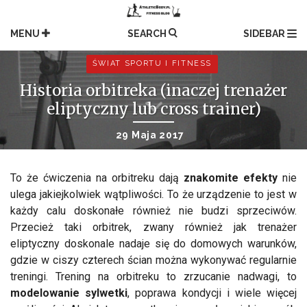
Skip
to
MENU
SEARCH
SIDEBAR
content
ŚWIAT SPORTU I FITNESS
Historia orbitreka (inaczej trenażer
eliptyczny lub cross trainer)
29 Maja 2017
To że ćwiczenia na orbitreku dają
znakomite efekty
nie
ulega jakiejkolwiek wątpliwości. To że urządzenie to jest w
każdy calu doskonałe również nie budzi sprzeciwów.
Przecież taki orbitrek, zwany również jak trenażer
eliptyczny doskonale nadaje się do domowych warunków,
gdzie w ciszy czterech ścian można wykonywać regularnie
treningi. Trening na orbitreku to zrzucanie nadwagi, to
modelowanie sylwetki
, poprawa kondycji i wiele więcej