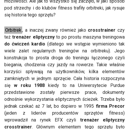
możliwości. Ale jak to wszystko się zaczęło, w jaki sposób
pod strzechy i do klubów fitness trafiły orbitreki, jak rysuje
się historia tego sprzętu?
Orbitrek
, a inaczej zwany również jako
crosstrainer
czy
też
trenażer eliptyczny
to po prostu maszyna treningowa
do ćwiczeń kardio
(dlatego we wstępie wymieniono tak
wiele zalet regularnych treningów na orbitreku). Jego
konstrukcja to prosta droga do treningu łączonego czyli
biegania, chodzenia czy jazdy na rowerze. Takie właśnie
korzyści spływają na użytkowników, kilka elementów
zamkniętych w jednym sprzęcie. Cała historia rozpoczyna
się
w roku 1988
kiedy to na Uniwersytecie Purdue
przedstawione zostały pierwsze prace, dokumenty
odnośnie wykorzystania eliptycznych ścieżek. Trzeba było
jednak czekać aż 7 lat, bo dopiero w 1995
firma Precor
(jeden z liderów producentów sprzętów fitness)
wprowadził na rynek EFX czyli
trenażer eliptyczny
crosstrainer
. Głównym elementem tego sprzętu było