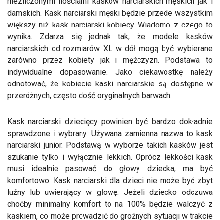
niezliczonymi ilościami kasków narciarskich męskich jak i
damskich. Kask narciarski męski będzie przede wszystkim
większy niż kask narciarski kobiecy. Wiadomo z czego to
wynika. Zdarza się jednak tak, że modele kasków
narciarskich od rozmiarów XL w dół mogą być wybierane
zarówno przez kobiety jak i mężczyzn. Podstawa to
indywidualne dopasowanie. Jako ciekawostkę należy
odnotować, że kobiecie kaski narciarskie są dostępne w
przeróżnych, często dość oryginalnych barwach.
Kask narciarski dziecięcy powinien być bardzo dokładnie
sprawdzone i wybrany. Używana zamienna nazwa to kask
narciarski junior. Podstawą w wyborze takich kasków jest
szukanie tylko i wyłącznie lekkich. Oprócz lekkości kask
musi idealnie pasować do głowy dziecka, ma być
komfortowo. Kask narciarski dla dzieci nie może być zbyt
luźny lub uwierający w głowę. Jeżeli dziecko odczuwa
choćby minimalny komfort to na 100% będzie walczyć z
kaskiem, co może prowadzić do groźnych sytuacji w trakcie