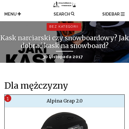
Skip
to
MENU
SEARCH
SIDEBAR
content
BEZ KATEGORII
Kask narciarski czy snowboardowy? Jak
dobrać kask na snowboard?
30 Listopada 2017
Dla mężczyzny
Alpina Grap 2.0