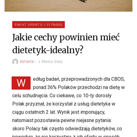
ŚWIAT SPORTU I FITNESS
Jakie cechy powinien mieć
dietetyk-idealny?
Athletic
1 Marca 2019
Według badań, przeprowadzonych dla CBOS,
ponad 36% Polaków przechodzi na dietę w
celu schudnięcia. Co ciekawe, co 10-ty dorosły
Polak przyznał, że korzystał z usług dietetyka w
ciągu ostatnich 2 lat. Wynik jest imponujący,
natomiast pozostawia pewne niejasne pytania:
skoro Polacy tak często odwiedzają dietetyków, co
powoduje, że nie korzystają z ich oferty w sposób…